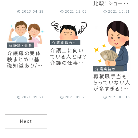
介護職として
比較！ショート
介護の求人で
しんどかったこ
夜勤とロング
見るべき6つの
2023.04.29
2021.12.05
2021.10.31
と5選
夜勤の夜勤明
ポイント
けの過ごし方
の違い
介護業務の悩み
体験談・悩み
介護士に向い
介護職の実体
ている人とは？
験まとめ!!基
介護の仕事で
礎知識あり/介
悩んだときは
介護業務の悩み
護士の魅力や
どうする？【いく
再就職手当も
業界の今後っ
つ当てはま
らっていない人
て？
る？】
が多すぎる！？
転職前の再就
2021.09.27
2021.09.23
2021.09.16
職手当を要件
や手続きまで
完全解説！
Next