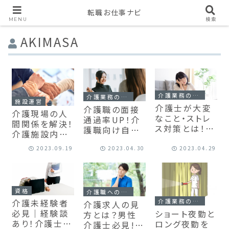
転職お仕事ナビ
MENU
検索
AKIMASA
介護業務の悩み
介護業務の悩み
施設運営
介護士が大変
介護職の面接
介護現場の人
なこと・ストレ
通過率UP！介
間関係を解決！
ス対策とは！？
護職向け自己
介護施設内の
ストレス解消の
分析方法・面接
人間関係を良
３STEP！
合格対策
2023.09.19
2023.04.30
2023.04.29
くするマネジメ
ント術5選
資格
介護職への転職・就職
介護業務の悩み
介護未経験者
介護求人の見
必見｜経験談
ショート夜勤と
方とは？男性
あり！介護士・
ロング夜勤を
介護士必見!!