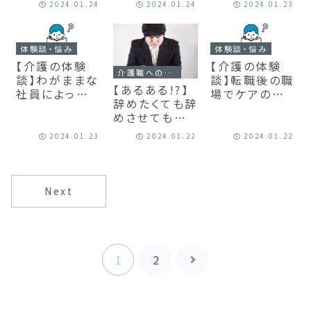
た
2024.01.24
2024.01.24
2024.01.23
一覧
体験談・悩み
体験談・悩み
【介護の体験
【介護の体験
介護職への転職・就職
談】わがままな
談】転職後の職
【あるある!?】
社員によってシ
場でケアのレ
辞めたくても辞
フトの偏りが起
ベルが下がっ
めさせてもらえ
きた
た
ない介護施設
2024.01.23
2024.01.22
2024.01.22
の対処法
Next
1
2
次
へ