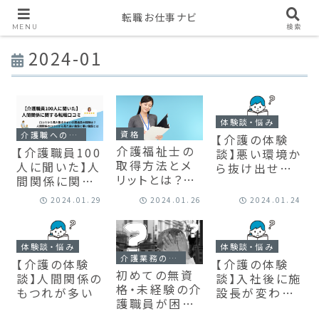
転職お仕事ナビ
MENU
検索
2024-01
体験談・悩み
資格
介護職への転職・就職
【介護の体験
介護福祉士の
【介護職員100
談】悪い環境か
取得方法とメ
人に聞いた】人
ら抜け出せた
リットとは？介
間関係に関す
が年収が減っ
護福祉士国家
る転職口コミ
た
2024.01.29
2024.01.26
2024.01.24
試験について
体験談・悩み
体験談・悩み
介護業務の悩み
【介護の体験
【介護の体験
初めての無資
談】人間関係の
談】入社後に施
格・未経験の介
もつれが多い
設長が変わり
護職員が困る
転職に失敗し
専門用語・単語