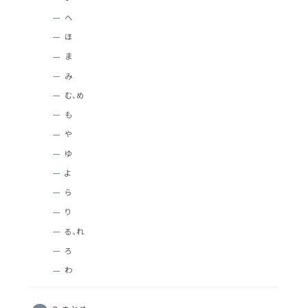
へ
ほ
ま
み
む、め
も
や
ゆ
よ
ら
り
る、れ
ろ
わ