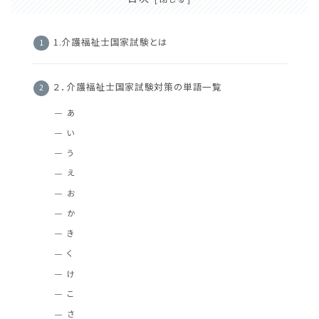
1.介護福祉士国家試験とは
２．介護福祉士国家試験対策の単語一覧
あ
い
う
え
お
か
き
く
け
こ
さ