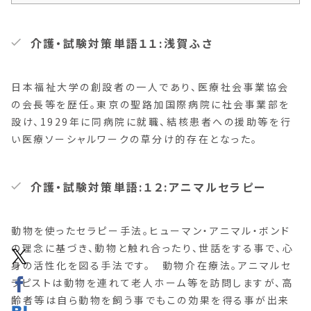
介護・試験対策単語１１:浅賀ふさ
日本福祉大学の創設者の一人であり、医療社会事業協会
の会長等を歴任。東京の聖路加国際病院に社会事業部を
設け、1929年に同病院に就職、結核患者への援助等を行
い医療ソーシャルワークの草分け的存在となった。
介護・試験対策単語:１２:アニマルセラピー
動物を使ったセラピー手法。ヒューマン・アニマル・ボンド
の理念に基づき、動物と触れ合ったり、世話をする事で、心
身の活性化を図る手法です。 動物介在療法。アニマルセ
ラピストは動物を連れて老人ホーム等を訪問しますが、高
齢者等は自ら動物を飼う事でもこの効果を得る事が出来