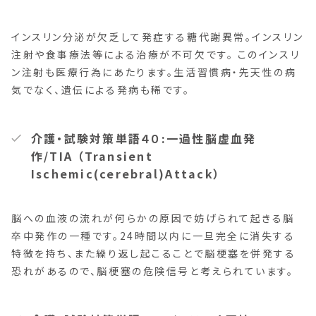
インスリン分泌が欠乏して発症する糖代謝異常。インスリン
注射や食事療法等による治療が不可欠です。 このインスリ
ン注射も医療行為にあたります。生活習慣病・先天性の病
気でなく、遺伝による発病も稀です。
介護・試験対策単語４０:一過性脳虚血発
作/TIA （Transient
Ischemic(cerebral)Attack）
脳への血液の流れが何らかの原因で妨げられて起きる脳
卒中発作の一種です。24時間以内に一旦完全に消失する
特徴を持ち、また繰り返し起こることで脳梗塞を併発する
恐れがあるので、脳梗塞の危険信号と考えられています。