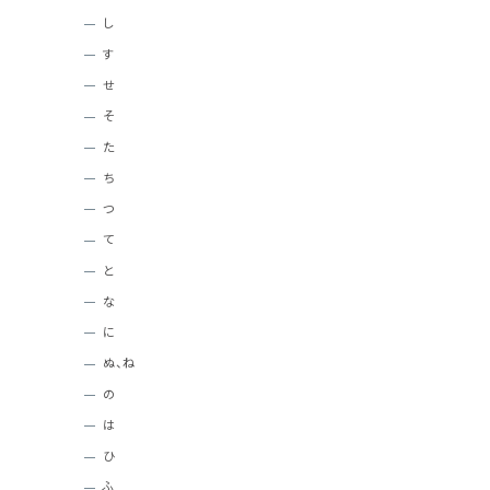
し
す
せ
そ
た
ち
つ
て
と
な
に
ぬ、ね
の
は
ひ
ふ