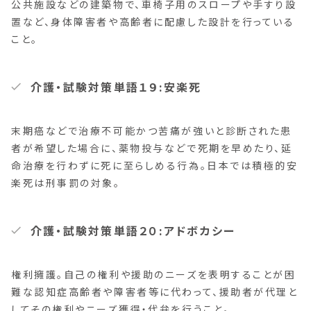
公共施設などの建築物で、車椅子用のスロープや手すり設
置など、身体障害者や高齢者に配慮した設計を行っている
こと。
介護・試験対策単語１９:安楽死
末期癌などで治療不可能かつ苦痛が強いと診断された患
者が希望した場合に、薬物投与などで死期を早めたり、延
命治療を行わずに死に至らしめる行為。日本では積極的安
楽死は刑事罰の対象。
介護・試験対策単語２０:アドボカシー
権利擁護。自己の権利や援助のニーズを表明することが困
難な認知症高齢者や障害者等に代わって、援助者が代理と
してその権利やニーズ獲得・代弁を行うこと。