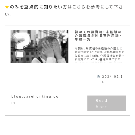
★
のみを重点的に知りたい方
はこちらを参考にして下さ
い。
初めての無資格・未経験の
介護職員が困る専門用語・
単語一覧
今回は、無資格や未経験の介護士の
方がつまずくことが多い重要単語をま
とめました！ 勿論、介護福祉士を勉強
する方にとっては、基礎単語ですの
で、これから勉強を始める方・復習を
したい方にもおすすめします。 ・わか
らない単語が申し送りにドンドン書か
れていて呪文の様に感じる。 ・何を注
2024.02.1
意して利用者さんのケアをしたら、い
いか全くわからない。 ・「嚥下・患側・
6
臥位・褥瘡・ストーマ」など、わからな
い単語が多すぎる。
blog.carehunting.co
m