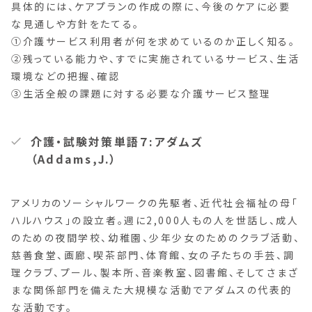
具体的には、ケアプランの作成の際に、今後のケアに必要
な見通しや方針をたてる。
①介護サービス利用者が何を求めているのか正しく知る。
②残っている能力や、すでに実施されているサービス、生活
環境などの把握、確認
③生活全般の課題に対する必要な介護サービス整理
介護・試験対策単語７:アダムズ
（Addams,J.）
アメリカのソーシャルワークの先駆者、近代社会福祉の母「
ハルハウス」の設立者。週に2,000人もの人を世話し、成人
のための夜間学校、幼稚園、少年少女のためのクラブ活動、
慈善食堂、画廊、喫茶部門、体育館、女の子たちの手芸、調
理クラブ、プール、製本所、音楽教室、図書館、そしてさまざ
まな関係部門を備えた大規模な活動でアダムスの代表的
な活動です。