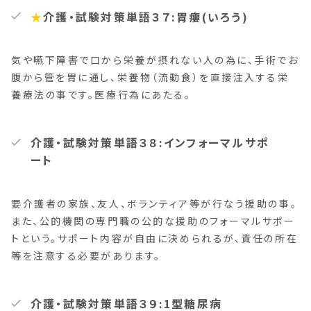
★
介護・試験対策単語３７:胃瘻(いろう)
気や嚥下障害で口から栄養が摂れない人の為に、手術でお
腹から管を胃に通し、栄養物（流動食）を直接注入する栄
養療法の事です。医療行為にあたる。
介護・試験対策単語３８:インフォーマルサポ
ート
要介護者の家族、友人、ボランティア等が行なう援助の事。
また、公的機関の専門職の公的な援助のフォーマルサポー
トという。サポート内容が自由に決められるが、責任の所在
等を注意する必要があります。
介護・試験対策単語３９:1型糖尿病