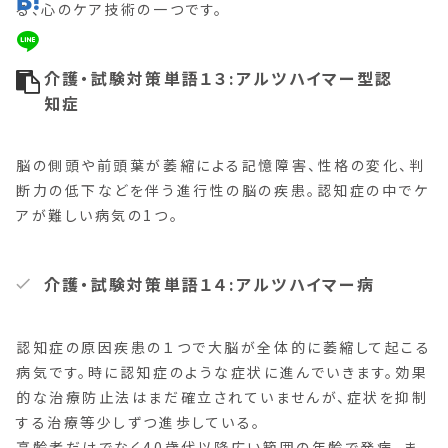
る、心のケア技術の一つです。
介護・試験対策単語１３:アルツハイマー型認
知症
脳の側頭や前頭葉が萎縮による記憶障害、性格の変化、判
断力の低下などを伴う進行性の脳の疾患。認知症の中でケ
アが難しい病気の1つ。
介護・試験対策単語１４:アルツハイマー病
認知症の原因疾患の１つで大脳が全体的に萎縮して起こる
病気です。時に認知症のような症状に進んでいきます。効果
的な治療防止法はまだ確立されていませんが、症状を抑制
する治療等少しずつ進歩している。
高齢者だけでなく40歳代以降広い範囲の年齢で発病、ま