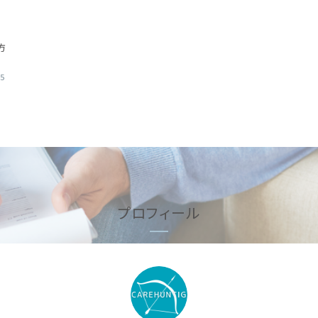
護
方
05
プロフィール