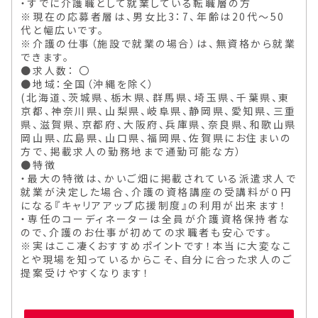
・すでに介護職として就業している転職層の方
※現在の応募者層は、男女比3：7、年齢は20代〜50
代と幅広いです。
※介護の仕事（施設で就業の場合）は、無資格から就業
できます。
●求人数： 〇
●地域：全国（沖縄を除く）
(北海道、茨城県、栃木県、群馬県、埼玉県、千葉県、東
京都、神奈川県、山梨県、岐阜県、静岡県、愛知県、三重
県、滋賀県、京都府、大阪府、兵庫県、奈良県、和歌山県
岡山県、広島県、山口県、福岡県、佐賀県にお住まいの
方で、掲載求人の勤務地まで通勤可能な方）
●特徴
・最大の特徴は、かいご畑に掲載されている派遣求人で
就業が決定した場合、介護の資格講座の受講料が０円
になる『キャリアアップ応援制度』の利用が出来ます！
・専任のコーディネーターは全員が介護資格保持者な
ので、介護のお仕事が初めての求職者も安心です。
※実はここ凄くおすすめポイントです！本当に大変なこ
とや現場を知っているからこそ、自分に合った求人のご
提案受けやすくなります！