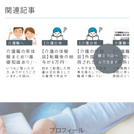
関連記事
介護職への転職・就職
【介護の体験談】転職
【介護の体験談】業務内容
介護職への転職・就職
介護職の実体
【介護の体験
【介護の体験
【介護職員
横スクロー
験まとめ!!基
談】転職後の給
談】外国人を採
人に聞い
礎知識あり/介
与が6万円も
用されたが人
間関係に
ルできます
護士の魅力や
下がりました
手不足が解決
る転職口
いつもご覧いただ
初めて勤務した特
人手不足で配置基
介護業務の
業界の今後っ
き、ありがとうござ
養は正社員として
できない
準を満たしていない
神的に辛い
います。今回は、介
の雇用で早出や遅
職場で働いていた
原因の１つと
て？
護士として働こうか
出、夜勤もしていた
時、経営者が外国人
間関係が挙
迷っている人や、こ
のですが、転職した
の職員を雇用し始
ます。今回は
れから介護士として
特養に比べて給与
めました。皆さん、
の人間関係
働くことが決まって
が6万円くらい差が
やる気があってその
を100人に
いる人に向けて、・
ありました。介護職
点は尊敬できるの
口コミを集め
具体的な仕事内容
のメリットは雇用先
ですが、認知症の利
た。良い口コ
やシフト・現役介護
の多さであると思い
用者さんからする
人の悪い口コ
士にしたやりがいイ
ますので、焦らずに
と、環境的にかなり
人に分けて
ンタビューの内容・
自分の条件に合っ
変化があり、不穏に
します。実際
介護業界の今後を
た職場を見つけて
なられる方も多くい
ことが出来
お伝えします...
いただきたいとおも
るので、結果、日本
や介護職の
います。
人スタッフの過重労
聞くことは難
働の軽減にはつな
思います。最
プロフィール
がりにくいという悩
は、人間関係