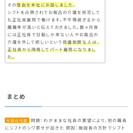
その
理由を本社にお話しました
。
シフトを占領されてお風呂の介護を拒否して
も正社員雇用で働けます。不平等過ぎるから
離職率が高いと伝えておきました。数ヶ月後
には正社員で日勤しか来ない人やお風呂の
介護を外して欲しいという
我儘放題な人は、
正社員から降格してパート雇用になりまし
た。
まとめ
問題：わがままな社員の要望により、他の職員
今回の内容
にシフトのシワ寄せが起きた
原因：施設長の方針でシフト