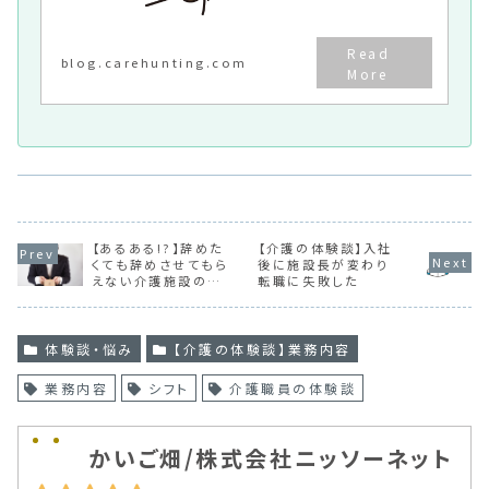
みに合わせて解決した経験
談について掲載していきま
す。
blog.carehunting.com
【あるある!?】辞めた
【介護の体験談】入社
くても辞めさせてもら
後に施設長が変わり
えない介護施設の対
転職に失敗した
処法
体験談・悩み
【介護の体験談】業務内容
業務内容
シフト
介護職員の体験談
かいご畑/株式会社ニッソーネット