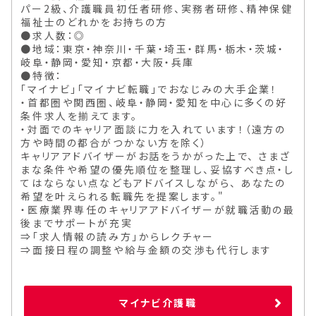
パー2級、介護職員初任者研修、実務者研修、精神保健
福祉士のどれかをお持ちの方
●求人数：◎
●地域：東京・神奈川・千葉・埼玉・群馬・栃木・茨城・
岐阜・静岡・愛知・京都・大阪・兵庫
●特徴：
「マイナビ」「マイナビ転職」でおなじみの大手企業！
・首都圏や関西圏、岐阜・静岡・愛知を中心に多くの好
条件求人を揃えてます。
・対面でのキャリア面談に力を入れています！（遠方の
方や時間の都合がつかない方を除く）
キャリアアドバイザーがお話をうかがった上で、 さまざ
まな条件や希望の優先順位を整理し、妥協すべき点・し
てはならない点などもアドバイスしながら、 あなたの
希望を叶えられる転職先を提案します。"
・医療業界専任のキャリアアドバイザーが就職活動の最
後までサポートが充実
⇒「求人情報の読み方」からレクチャー
⇒面接日程の調整や給与金額の交渉も代行します
マイナビ介護職