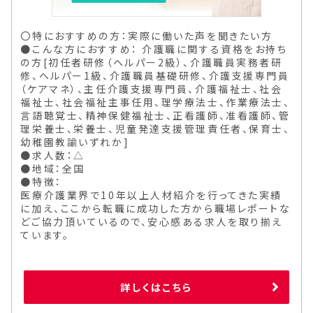
〇特におすすめの方：実際に働いた声を聞きたい方
●こんな方におすすめ： 介護職に関する資格をお持ち
の方[初任者研修（ヘルパー2級）、介護職員実務者研
修、ヘルパー1級、介護職員基礎研修、介護支援専門員
（ケアマネ）、主任介護支援専門員、介護福祉士、社会
福祉士、社会福祉主事任用、理学療法士、作業療法士、
言語聴覚士、精神保健福祉士、正看護師、准看護師、管
理栄養士、栄養士、児童発達支援管理責任者、保育士、
幼稚園教諭いずれか]
●求人数：△
●地域：全国
●特徴：
医療介護業界で10年以上人材紹介を行ってきた実績
に加え、ここから転職に成功した方から職場レポートな
どご協力頂いているので、安心感ある求人を取り揃え
ています。
詳しくはこちら